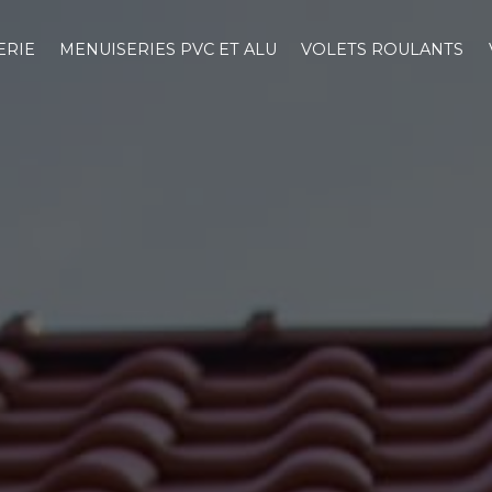
ERIE
MENUISERIES PVC ET ALU
VOLETS ROULANTS