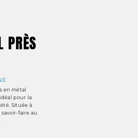
L PRÈS
NE
s en métal
idéal pour la
été. Située à
savoir-faire au
.