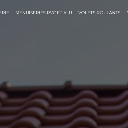
ERIE
MENUISERIES PVC ET ALU
VOLETS ROULANTS