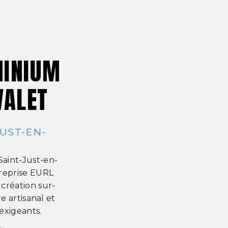
MINIUM
VALET
UST-EN-
aint-Just-en-
treprise EURL
 création sur-
e artisanal et
exigeants.