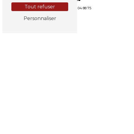
Tout refuser
04 77 65 22 22
06 24 04 88 75
Personnaliser
E-MAIL
flodav82@gmail.com
N'HÉSITEZ PAS À NOUS
CONTACTER