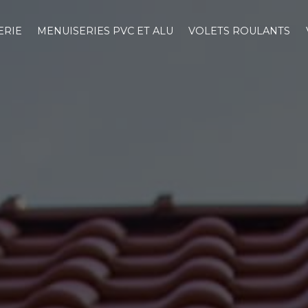
ERIE
MENUISERIES PVC ET ALU
VOLETS ROULANTS