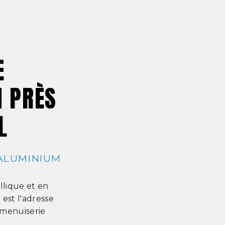
E
M PRÈS
L
 ALUMINIUM
llique et en
est l'adresse
 menuiserie